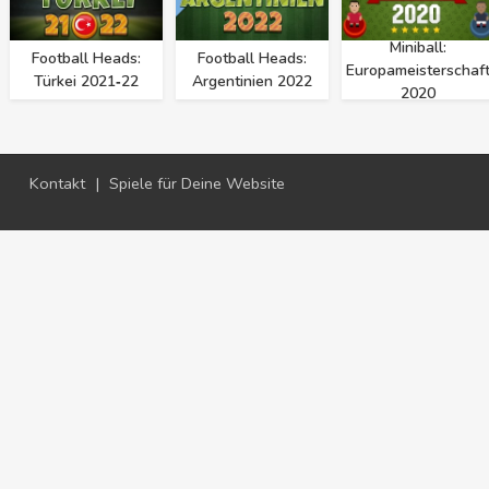
Miniball:
Football Heads:
Football Heads:
Europameisterschaf
Türkei 2021‑22
Argentinien 2022
2020
Kontakt
|
Spiele für Deine Website