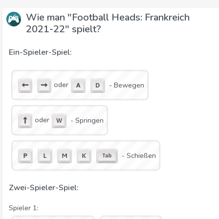
Wie man "Football Heads: Frankreich
2021-22" spielt?
Ein-Spieler-Spiel:
oder
- Bewegen
oder
- Springen
- Schießen
Zwei-Spieler-Spiel:
Spieler 1: