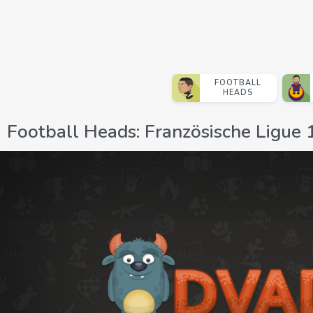
FOOTBALL
HEADS
Football Heads: Französische Ligue