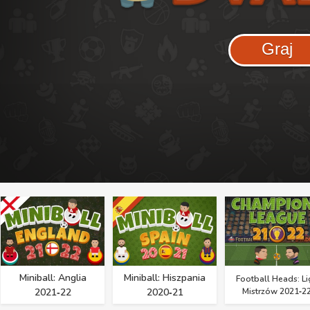
Graj
Miniball: Anglia
Miniball: Hiszpania
Football Heads: Li
2021‑22
2020‑21
Mistrzów 2021‑2