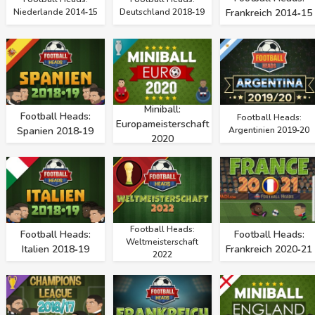
Niederlande 2014‑15
Deutschland 2018‑19
Frankreich 2014‑15
Miniball:
Football Heads:
Football Heads:
Europameisterschaft
Spanien 2018‑19
Argentinien 2019‑20
2020
Football Heads:
Football Heads:
Football Heads:
Weltmeisterschaft
Italien 2018‑19
Frankreich 2020‑21
2022