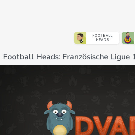
FOOTBALL
HEADS
Football Heads: Französische Ligue