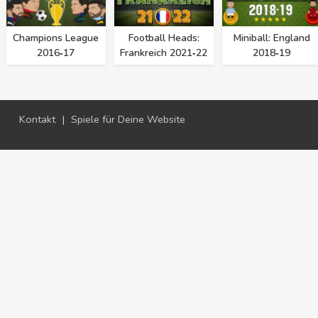
Champions League
Football Heads:
Miniball: England
2016‑17
Frankreich 2021‑22
2018‑19
Kontakt
|
Spiele für Deine Website