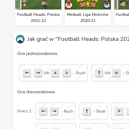
Football Heads: Polska
Miniball: Liga Mistrzów
Footba
2021‑22
2020‑21
Jak grać w "Football Heads: Polska 2
Gra jednoosobowa:
lub
lub
- Ruch
- S
Gra dwuosobowa:
Gracz 1:
- Ruch
- Skok