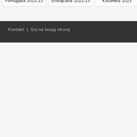
Portugalia 2022‑23
Szwajcaria 2022‑23
Kolumbia 2023
Kontakt
|
Gry na twoją stronę