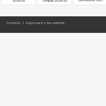
2019‑20
Turquia 2019‑20
Libertadores 2021
Contacto
|
Jogos para o teu website