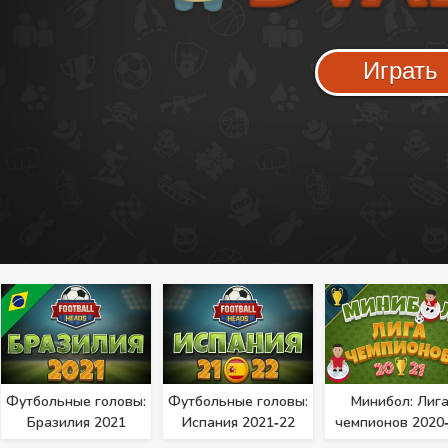
Играть
Футбольные головы:
Футбольные головы:
Минибол: Лиг
Бразилия 2021
Испания 2021‑22
чемпионов 2020