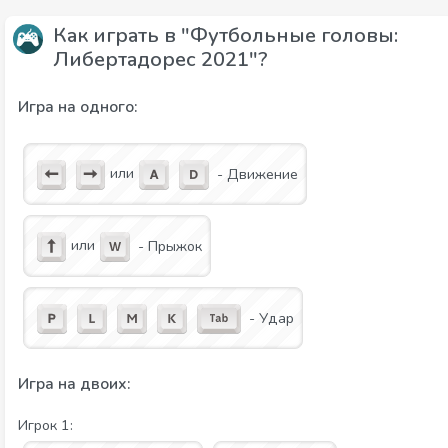
Как играть в "Футбольные головы:
Либертадорес 2021"?
Игра на одного:
или
- Движение
или
- Прыжок
- Удар
Игра на двоих:
Игрок 1: