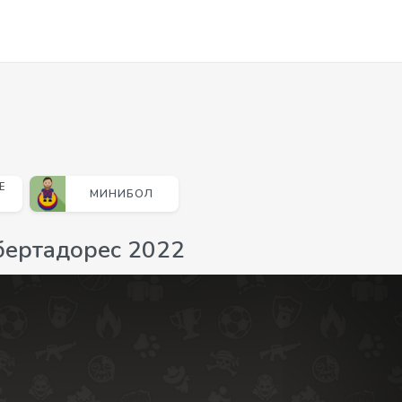
Е
МИНИБОЛ
бертадорес 2022