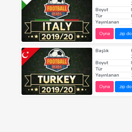
Boyut
Tür
Yayınlanan
Oyna
.zip do
Başlık
Boyut
Tür
Yayınlanan
Oyna
.zip do