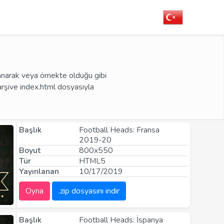
anarak veya örnekte olduğu gibi
 arşive index.html dosyasıyla
Başlık
Football Heads: Fransa
2019‑20
Boyut
800x550
Tür
HTML5
Yayınlanan
10/17/2019
Oyna
.zip dosyasını indir
Başlık
Football Heads: İspanya