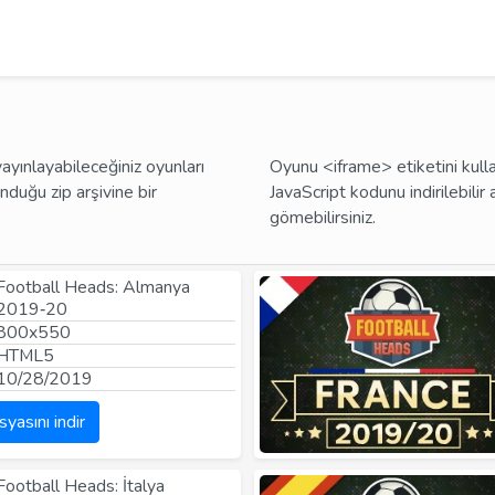
ayınlayabileceğiniz oyunları
Oyunu <iframe> etiketini kull
nduğu zip arşivine bir
JavaScript kodunu indirilebilir
gömebilirsiniz.
Football Heads: Almanya
2019‑20
800x550
HTML5
10/28/2019
syasını indir
Football Heads: İtalya