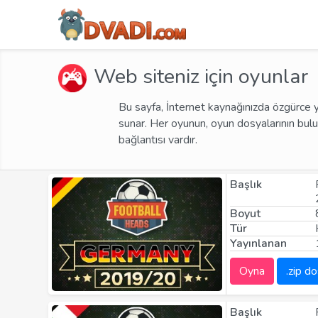
Web siteniz için oyunlar
Bu sayfa, İnternet kaynağınızda özgürce y
sunar. Her oyunun, oyun dosyalarının bulu
bağlantısı vardır.
Başlık
Boyut
Tür
Yayınlanan
Oyna
.zip do
Başlık