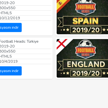
2019‑20
800x550
HTML5
10/12/2019
syasını indir
Football Heads: Türkiye
2019‑20
800x550
HTML5
10/4/2019
syasını indir