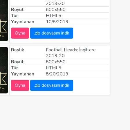
2019‑20
Boyut
800x550
Tür
HTML5
Yayınlanan
10/8/2019
Oyna
.zip dosyasını indir
Başlık
Football Heads: İngiltere
2019‑20
Boyut
800x550
Tür
HTML5
Yayınlanan
8/20/2019
Oyna
.zip dosyasını indir