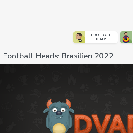
FOOTBALL
HEADS
Football Heads: Brasilien 2022