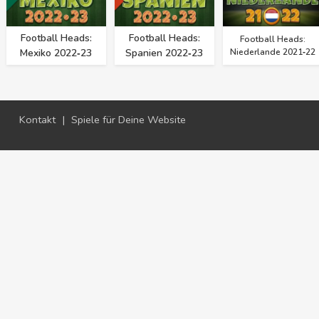
Football Heads:
Football Heads:
Football Heads:
Mexiko 2022‑23
Spanien 2022‑23
Niederlande 2021‑22
Kontakt
|
Spiele für Deine Website