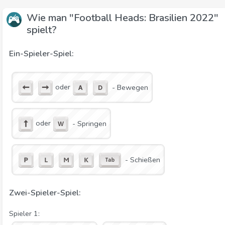
Wie man "Football Heads: Brasilien 2022"
spielt?
Ein-Spieler-Spiel:
oder
- Bewegen
oder
- Springen
- Schießen
Zwei-Spieler-Spiel:
Spieler 1: