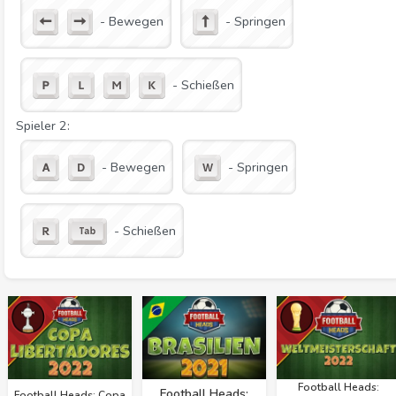
- Bewegen
- Springen
- Schießen
Spieler 2:
- Bewegen
- Springen
- Schießen
Football Heads:
Football Heads:
Football Heads: Copa