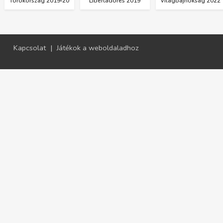
Törökország 2019‑20
Libertadores 2019
Világbajnokság 2022
Kapcsolat
|
Játékok a weboldaladhoz