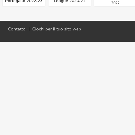
Portogallo 2022‑23
League 2020‑21
2022
Contatto
|
Giochi per il tuo sito web