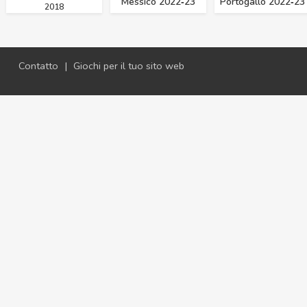
Messico 2022‑23
Portogallo 2022‑23
2018
Contatto
|
Giochi per il tuo sito web