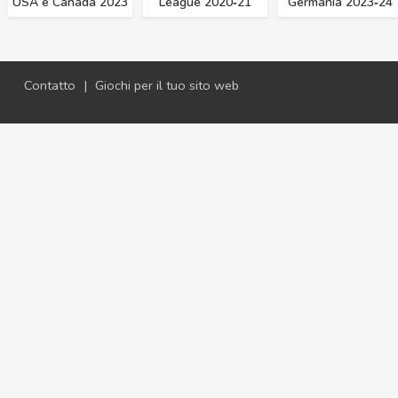
USA e Canada 2023
League 2020‑21
Germania 2023‑24
Contatto
|
Giochi per il tuo sito web