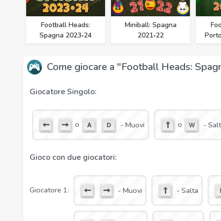
Football Heads:
Miniball: Spagna
Foo
Spagna 2023‑24
2021‑22
Port
Come giocare a "Football Heads: Spa
Giocatore Singolo:
o
o
- Muovi
- Sal
Gioco con due giocatori:
Giocatore 1:
- Muovi
- Salta