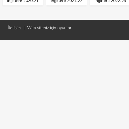
İngiltere 2020‑21
İngiltere 2021‑22
İngiltere 2022‑23
İletişim
|
Web siteniz için oyunlar