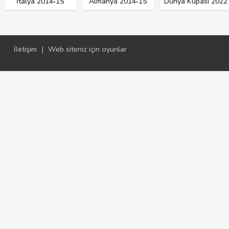
İtalya 2014‑15
Almanya 2014‑15
Dünya Kupası 2022
İletişim
|
Web siteniz için oyunlar