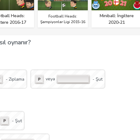
tball Heads:
Miniball: İngiltere
Football Heads:
ltere 2016‑17
Şampiyonlar Ligi 2015‑16
2020‑21
ıl oynanır?
veya
- Zıplama
- Şut
- Şut