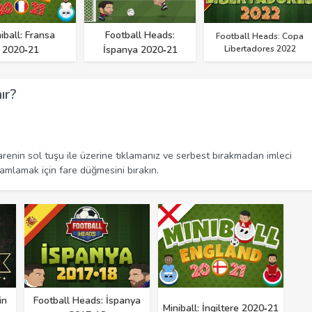
iball: Fransa
Football Heads:
Football Heads: Copa
2020‑21
İspanya 2020‑21
Libertadores 2022
ır?
enin sol tuşu ile üzerine tıklamanız ve serbest bırakmadan imleci
amlamak için fare düğmesini bırakın.
in
Football Heads: İspanya
Miniball: İngiltere 2020‑21