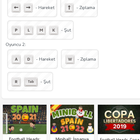
- Hareket
- Zıplama
- Şut
Oyuncu 2:
- Hareket
- Zıplama
- Şut
Football Heads:
Miniball: İspanya
Football Heads: Copa