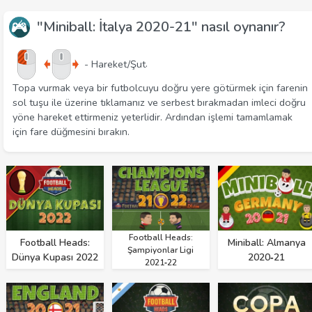
"Miniball: İtalya 2020-21" nasıl oynanır?
.
- Hareket/Şut
Topa vurmak veya bir futbolcuyu doğru yere götürmek için farenin
sol tuşu ile üzerine tıklamanız ve serbest bırakmadan imleci doğru
yöne hareket ettirmeniz yeterlidir. Ardından işlemi tamamlamak
için fare düğmesini bırakın.
Football Heads:
Football Heads:
Miniball: Almanya
Şampiyonlar Ligi
Dünya Kupası 2022
2020‑21
2021‑22