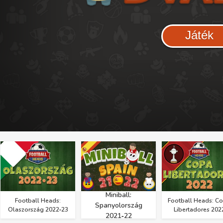
Játék
Miniball:
Football Heads:
Football Heads: C
Spanyolország
Olaszország 2022‑23
Libertadores 202
2021‑22