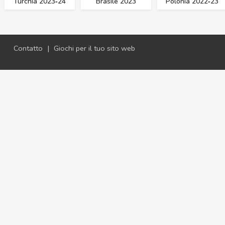
Turchia 2023‑24
Brasile 2023
Polonia 2022‑23
Contatto
|
Giochi per il tuo sito web