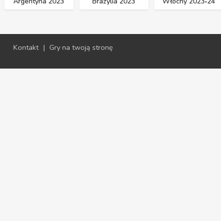
Argentyna 2023
Brazylia 2023
Włochy 2023‑24
Kontakt
|
Gry na twoją stronę