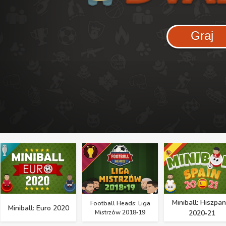
Graj
Miniball: Hiszpan
Football Heads: Liga
Miniball: Euro 2020
Mistrzów 2018‑19
2020‑21