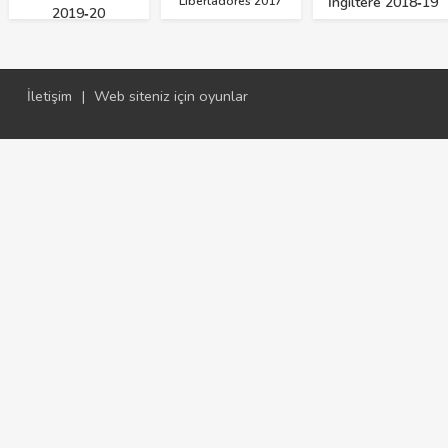
Libertadores 2017
İngiltere 2018‑19
2019‑20
İletişim
|
Web siteniz için oyunlar