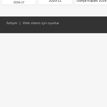
2020‑21
Dünya Kupası 2018
2016‑17
İletişim
|
Web siteniz için oyunlar