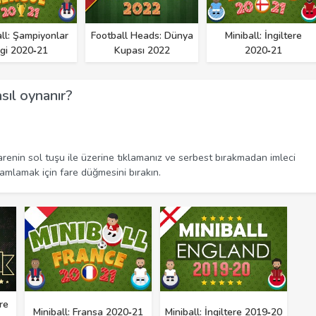
all: Şampiyonlar
Football Heads: Dünya
Miniball: İngiltere
igi 2020‑21
Kupası 2022
2020‑21
sıl oynanır?
enin sol tuşu ile üzerine tıklamanız ve serbest bırakmadan imleci
amlamak için fare düğmesini bırakın.
re
Miniball: Fransa 2020‑21
Miniball: İngiltere 2019‑20