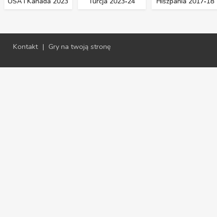
USA i Kanada 2023
Turcja 2023‑24
Hiszpania 2017‑18
Kontakt
|
Gry na twoją stronę