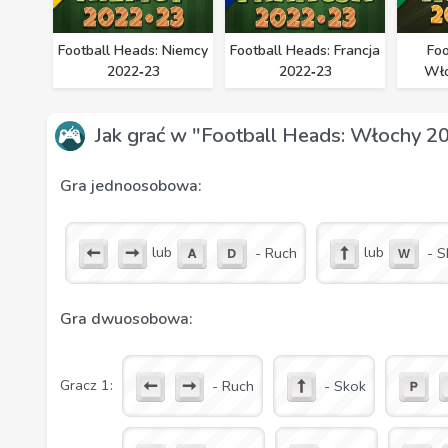
Football Heads: Niemcy
Football Heads: Francja
Foo
2022‑23
2022‑23
Wło
Jak grać w "Football Heads: Włochy 2
Gra jednoosobowa:
lub
lub
- Ruch
- S
Gra dwuosobowa:
Gracz 1:
- Ruch
- Skok