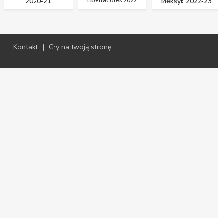
2020‑21
Libertadores 2022
Meksyk 2022‑23
Kontakt
|
Gry na twoją stronę